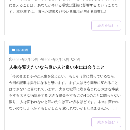
に言えることは、 あなたが今いる環境は運気に影響する ということで
す。 本記事では、 育った環境及び今いる環境が与える影響 […]
続きを読む
自己研鑽
2024年7月29日
2024年7月28日
0件
人生を変えたいなら良い人と良い本に出会うこと
「今のままじゃやだ人生を変えたい」 もしそう常に思っているなら、
今回の記事は参考になると思います。 まず 人はそう簡単に変わること
はできない と言われています。 大きな犯罪に巻き込まれる 大きな事故
をする 大きな病気をする 大きな借金をする この4つのことに関わらない
限り、 人は変われないと私の先生は言い切る ほどです。 本当に変われ
ないのでしょうか？ もしかしたら 変われないかもしれませんが、 […]
続きを読む