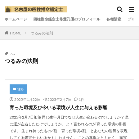
ホームページ
四柱推命鑑定士修蓮孔優のプロフィール
各種講座
ブログ
HOME
つるみの法則
TAG
つるみの法則
性格
2025年1月22日
2025年2月7日
1件
育った環境及び今いる環境が人生に与える影響
2025年2月7日加筆 同じ生年月日でなぜ人生が変わる のでしょうか？ 単
に運が左右しただけでしょうか。 よく言われるのが 育った環境の影響
です。 生まれ持ったもの6割、 育った環境4割、 とあなたの運気を表現
してくる鑑定士 もいるかもしれません。 ことの真偽はともかく、 確実