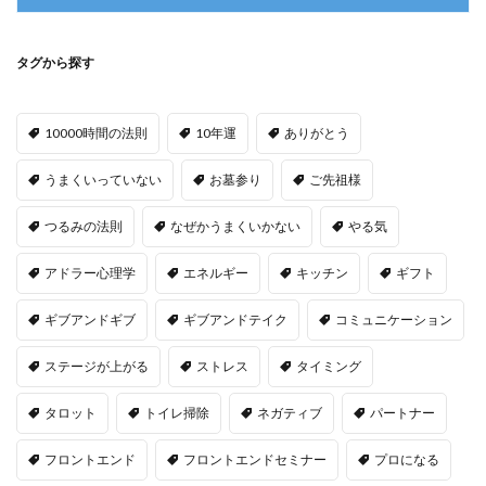
タグから探す
10000時間の法則
10年運
ありがとう
うまくいっていない
お墓参り
ご先祖様
つるみの法則
なぜかうまくいかない
やる気
アドラー心理学
エネルギー
キッチン
ギフト
ギブアンドギブ
ギブアンドテイク
コミュニケーション
ステージが上がる
ストレス
タイミング
タロット
トイレ掃除
ネガティブ
パートナー
フロントエンド
フロントエンドセミナー
プロになる