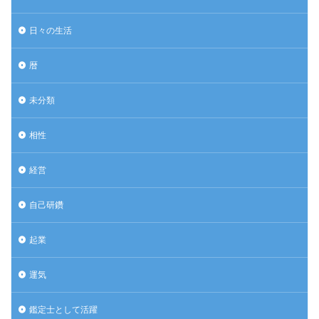
日々の生活
暦
未分類
相性
経営
自己研鑽
起業
運気
鑑定士として活躍