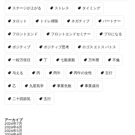
ステージが上がる
ストレス
タイミング
タロット
トイレ掃除
ネガティブ
パートナー
フロントエンド
フロントエンドセミナー
プロになる
ポジティブ
ポジティブ思考
ロゴス エトス パトス
一粒万倍日
丁
七殺座殺
万年暦
不倫
与える
丙
丙午
丙午の女性
主行
乙
九星気学
事業失敗
事業成功
二十四節気
五行
アーカイブ
2026年7月
2026年6月
2026年5月
2026年4月