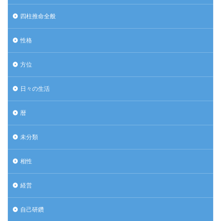
四柱推命全般
性格
方位
日々の生活
暦
未分類
相性
経営
自己研鑽