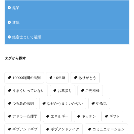
起業
運気
鑑定士として活躍
タグから探す
10000時間の法則
10年運
ありがとう
うまくいっていない
お墓参り
ご先祖様
つるみの法則
なぜかうまくいかない
やる気
アドラー心理学
エネルギー
キッチン
ギフト
ギブアンドギブ
ギブアンドテイク
コミュニケーション