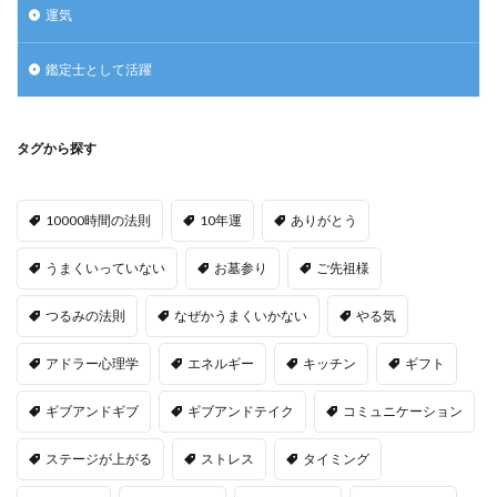
運気
鑑定士として活躍
タグから探す
10000時間の法則
10年運
ありがとう
うまくいっていない
お墓参り
ご先祖様
つるみの法則
なぜかうまくいかない
やる気
アドラー心理学
エネルギー
キッチン
ギフト
ギブアンドギブ
ギブアンドテイク
コミュニケーション
ステージが上がる
ストレス
タイミング