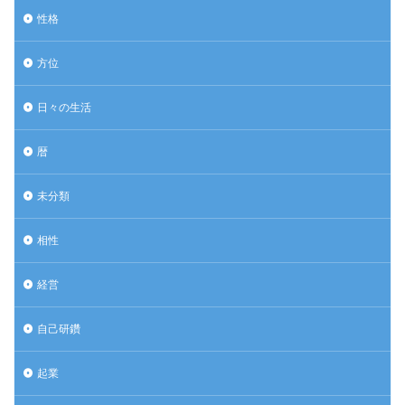
性格
方位
日々の生活
暦
未分類
相性
経営
自己研鑽
起業