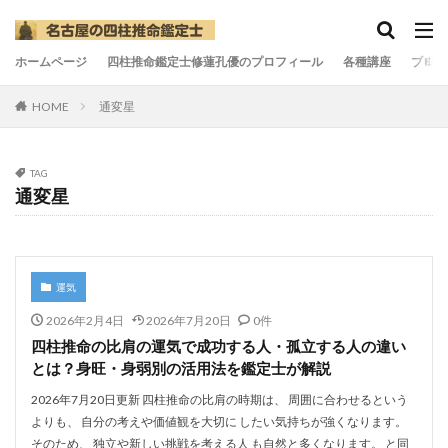
ホームページ
四柱推命鑑定士修蓮孔優のプロフィール
各種講座
ブログ
HOME
通変星
TAG
通変星
運気
2026年2月4日
2026年7月20日
0件
四柱推命の比肩の運気で成功する人・孤立する人の違い
とは？身旺・身弱別の活用法を鑑定士が解説
2026年7月20日更新 四柱推命の比肩の時期は、 周囲に合わせるという
よりも、 自分の考えや価値観を大切に したい気持ちが強くなります。
そのため、 独立や新しい挑戦を考える人 も自然と多くなります。 と同