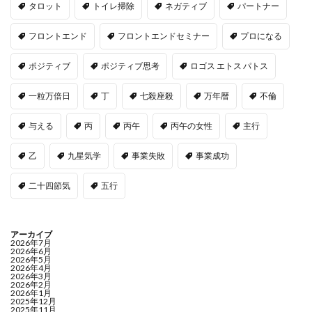
タロット
トイレ掃除
ネガティブ
パートナー
フロントエンド
フロントエンドセミナー
プロになる
ポジティブ
ポジティブ思考
ロゴス エトス パトス
一粒万倍日
丁
七殺座殺
万年暦
不倫
与える
丙
丙午
丙午の女性
主行
乙
九星気学
事業失敗
事業成功
二十四節気
五行
アーカイブ
2026年7月
2026年6月
2026年5月
2026年4月
2026年3月
2026年2月
2026年1月
2025年12月
2025年11月