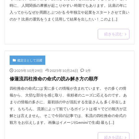
時に、 人間関係の摩擦が起こりやすい 時期でもあります。 比肩の年に
入ってからなぜか周囲とぶつかる 今年独立や起業をスタートさせて良い
のか？ 比肩の運気をうまく活用して結果を出したい！ このよ […]
続きを読む
鑑定士として活躍
2025年10月29日
2025年10月26日
1件
修蓮流四柱推命の命式の読み解き方の順序
四柱推命の命式には 実に多くの情報が含まれています。 その多くの情
報から、 大切な部分を感じ取り、 依頼者のニーズに応えるのです。 あ
まりの情報の多さに、 最初頭の中が混乱する生徒さんも 多く存在しま
す。 もちろん、 流派によって観ているポイントは 様々でどの観方が正
解とは言えません。 そこで今回の記事では、 私流の四柱推命の命式の
観方 をお伝えします。 画像はイメージ(Geminiで生成) 最も […]
続きを読む