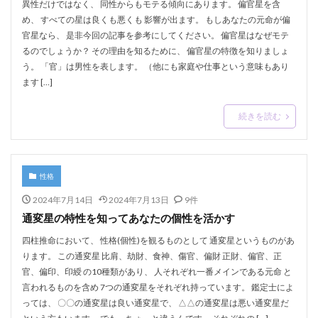
異性だけではなく、 同性からもモテる傾向にあります。 偏官星を含
め、 すべての星は良くも悪くも 影響が出ます。 もしあなたの元命が偏
官星なら、 是非今回の記事を参考にしてください。 偏官星はなぜモテ
るのでしょうか？ その理由を知るために、 偏官星の特徴を知りましょ
う。 「官」は男性を表します。 （他にも家庭や仕事という意味もあり
ます […]
続きを読む
性格
2024年7月14日
2024年7月13日
9件
通変星の特性を知ってあなたの個性を活かす
四柱推命において、 性格(個性)を観るものとして 通変星というものがあ
ります。 この通変星 比肩、劫財、食神、傷官、偏財 正財、偏官、正
官、偏印、印綬 の10種類があり、 人それぞれ一番メインである元命 と
言われるものを含め 7つの通変星をそれぞれ持っています。 鑑定士によ
っては、 〇〇の通変星は良い通変星で、 △△の通変星は悪い通変星だ