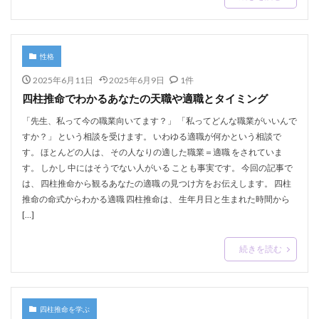
性格
2025年6月11日
2025年6月9日
1件
四柱推命でわかるあなたの天職や適職とタイミング
「先生、私って今の職業向いてます？」 「私ってどんな職業がいいんで
すか？」 という相談を受けます。 いわゆる適職が何かという相談で
す。 ほとんどの人は、 その人なりの適した職業＝適職 をされていま
す。 しかし 中にはそうでない人がいる ことも事実です。 今回の記事で
は、 四柱推命から観るあなたの適職 の見つけ方をお伝えします。 四柱
推命の命式からわかる適職 四柱推命は、 生年月日と生まれた時間から
[…]
続きを読む
四柱推命を学ぶ