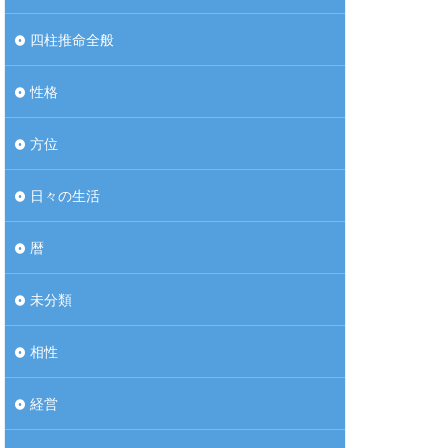
四柱推命全般
性格
方位
日々の生活
暦
未分類
相性
経営