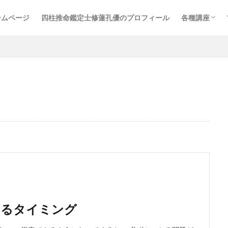
ームページ
四柱推命鑑定士修蓮孔優のプロフィール
各種講座
四柱推命基
ハレの日カ
売れっこ鑑
するタイミング