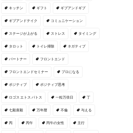
キッチン
ギフト
ギブアンドギブ
ギブアンドテイク
コミュニケーション
ステージが上がる
ストレス
タイミング
タロット
トイレ掃除
ネガティブ
パートナー
フロントエンド
フロントエンドセミナー
プロになる
ポジティブ
ポジティブ思考
ロゴス エトス パトス
一粒万倍日
丁
七殺座殺
万年暦
不倫
与える
丙
丙午
丙午の女性
主行