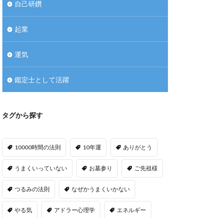
自己研鑽
起業
運気
鑑定士として活躍
タグから探す
10000時間の法則
10年運
ありがとう
うまくいっていない
お墓参り
ご先祖様
つるみの法則
なぜかうまくいかない
やる気
アドラー心理学
エネルギー