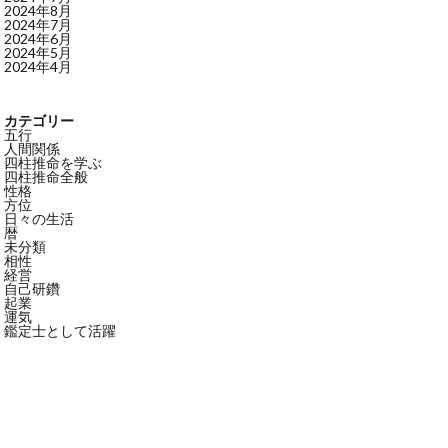
2024年8月
2024年7月
2024年6月
2024年5月
2024年4月
カテゴリー
五行
人間関係
四柱推命を学ぶ
四柱推命全般
性格
方位
日々の生活
暦
未分類
相性
経営
自己研鑽
起業
運気
鑑定士として活躍