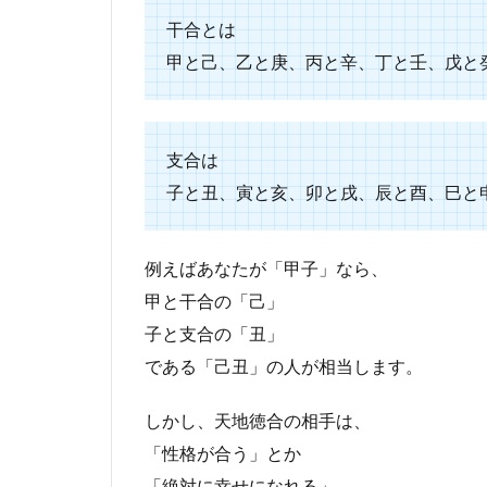
干合とは
甲と己、乙と庚、丙と辛、丁と壬、戊と
支合は
子と丑、寅と亥、卯と戌、辰と酉、巳と
例えばあなたが「甲子」なら、
甲と干合の「己」
子と支合の「丑」
である「己丑」の人が相当します。
しかし、天地徳合の相手は、
「性格が合う」とか
「絶対に幸せになれる」