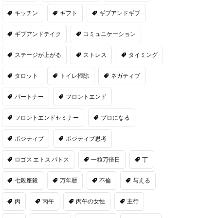
キッチン
ギフト
ギブアンドギブ
ギブアンドテイク
コミュニケーション
ステージが上がる
ストレス
タイミング
タロット
トイレ掃除
ネガティブ
パートナー
フロントエンド
フロントエンドセミナー
プロになる
ポジティブ
ポジティブ思考
ロゴス エトス パトス
一粒万倍日
丁
七殺座殺
万年暦
不倫
与える
丙
丙午
丙午の女性
主行