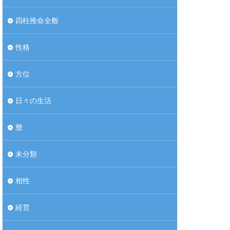
四柱推命全般
性格
方位
日々の生活
暦
未分類
相性
経営