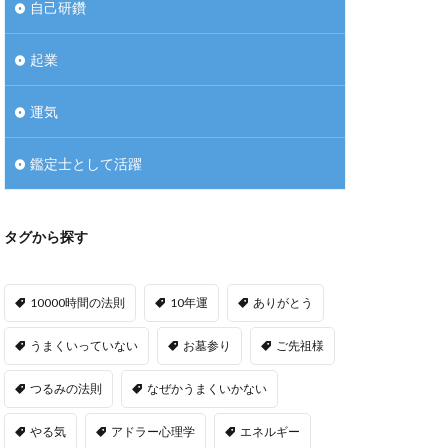
自己研鑽
起業
運気
鑑定士として活躍
タグから探す
10000時間の法則
10年運
ありがとう
うまくいっていない
お墓参り
ご先祖様
つるみの法則
なぜかうまくいかない
やる気
アドラー心理学
エネルギー