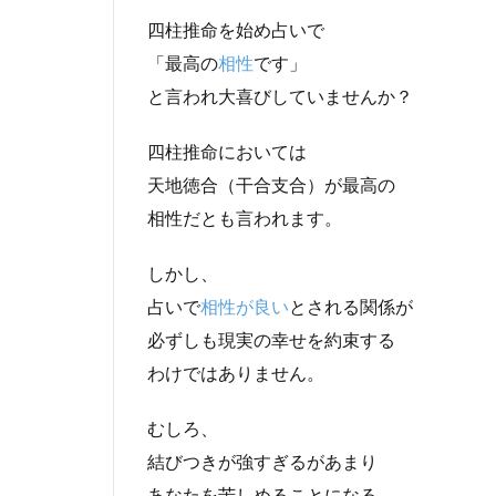
四柱推命を始め占いで
「最高の
相性
です」
と言われ大喜びしていませんか？
四柱推命においては
天地徳合（干合支合）が最高の
相性だとも言われます。
しかし、
占いで
相性が良い
とされる関係が
必ずしも現実の幸せを約束する
わけではありません。
むしろ、
結びつきが強すぎるがあまり
あなたを苦しめることになる