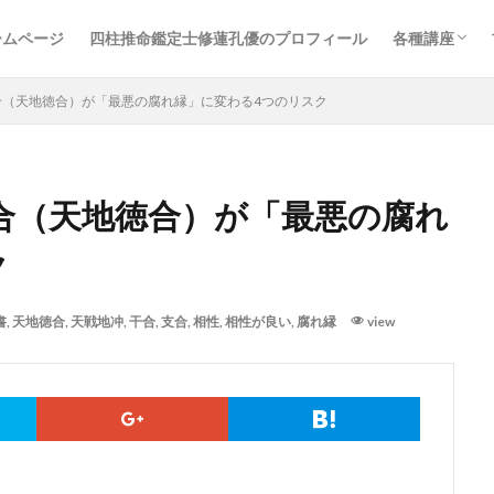
ームページ
四柱推命鑑定士修蓮孔優のプロフィール
各種講座
四柱推命基
ハレの日カ
売れっこ鑑
合（天地徳合）が「最悪の腐れ縁」に変わる4つのリスク
合（天地徳合）が「最悪の腐れ
ク
書
,
天地徳合
,
天戦地冲
,
干合
,
支合
,
相性
,
相性が良い
,
腐れ縁
view