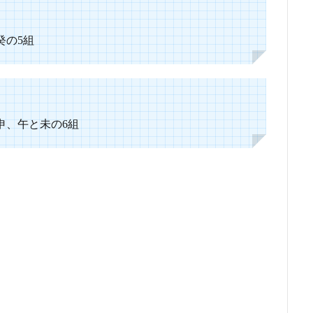
癸の5組
申、午と未の6組