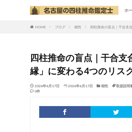
ホ
HOME
ブログ
相性
四柱推命の盲点｜干合支
四柱推命の盲点｜干合支
縁」に変わる4つのリス
2026年6月17日
2026年6月17日
相性
取扱説明
0件