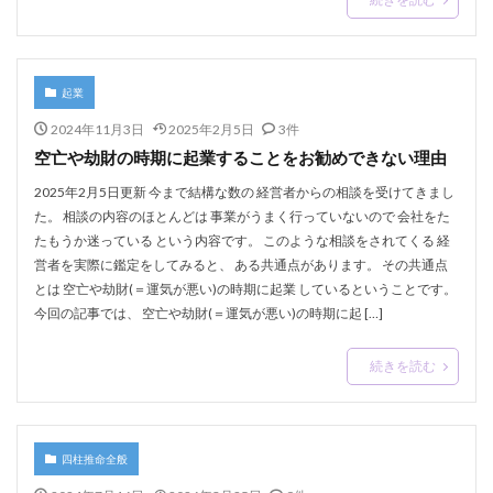
起業
2024年11月3日
2025年2月5日
3件
空亡や劫財の時期に起業することをお勧めできない理由
2025年2月5日更新 今まで結構な数の 経営者からの相談を受けてきまし
た。 相談の内容のほとんどは 事業がうまく行っていないので 会社をた
たもうか迷っている という内容です。 このような相談をされてくる 経
営者を実際に鑑定をしてみると、 ある共通点があります。 その共通点
とは 空亡や劫財(＝運気が悪い)の時期に起業 しているということです。
今回の記事では、 空亡や劫財(＝運気が悪い)の時期に起 […]
続きを読む
四柱推命全般