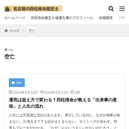
ホームページ
四柱推命鑑定士修蓮孔優のプロフィール
各種講座
ブログ
HOME
空亡
TAG
空亡
運気
2026年3月12日
2026年3月11日
2件
運気は捉え方で変わる？四柱推命が教える「出来事の意
味」と人生の流れ
人生には不思議な流れがあります。 努力しているのに、なぜか物事が進
まない。 計画を立てても話がまとまらない。 タイミングが合わず、何
度もブレーキがかかる。 「なぜこんなにうまくいかないのだろう」 と