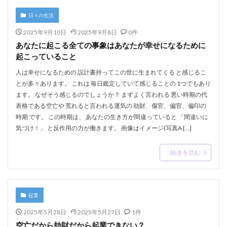
日々の生活
2025年9月10日
2025年9月8日
0件
あなたに起こる全ての事象はあなたが幸せになるために
起こっていること
人は幸せになるための 設計書持ってこの世に生まれてくる と感じるこ
とが多々あります。 これは 毎日鑑定していて感じることの 1つでもあり
ます。 なぜそう感じるのでしょうか？ まずよく言われる 悪い時期の代
表格である空亡や 荒れると言われる運気の 劫財、傷官、偏官、偏印の
時期 です。 この時期は、 あなたの生き方が間違っていると 「間違いに
気づけ！」 と反作用の力が働きます。 画像はイメージ(写真A […]
続きを読む
起業
2025年5月28日
2025年5月27日
1件
空亡だから劫財だから起業できない？