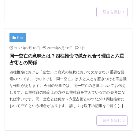
続きを読む
性格
2025年9月18日
2025年9月18日
1件
同一空亡の意味とは？四柱推命で惹かれ合う理由と六星
占術との関係
四柱推命における「空亡」は 命式の解釈において欠かせない 重要な要
素の1つです。 その中でも「同一空亡」は 人と人とを惹きつける不思議
な作用 があります。 今回の記事では、 同一空亡の意味について お伝え
します。 四柱推命の鑑定士の方や 四柱推命を学んでいる方の 参考にな
れば幸いです。 同一空亡とは何か～六星占術とのつながり 四柱推命に
おいて 空亡という概念があります。 詳しくは以下の記事をご覧く […]
続きを読む