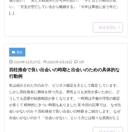
運が悪い」 「夫と天戦地冲だから仲が悪い」 「子どもとの相性が悪
い」 「月支が空亡しているから離婚する」 「今年は事故に会う年だ」
[…]
続きを読む
運気
2024年12月27日
2025年4月28日
1件
四柱推命で良い出会いの時期と出会いのための具体的な
行動例
私は紹介された方のみで、 ビジネス鑑定を主として鑑定 しています。
しかし四柱推命に興味を持つ方は、 男性よりも女性が多いために、 ど
うしても恋愛や結婚相談が多く なります。 一時期は不倫や浮気の鑑定
が多くて 精神的にきつい時期もありました 笑 今回の記事では、 なぜ出
会いがないのか？ 四柱推命で良い出会いの時期 をご紹介します。 なぜ
出会いがないのか？ 「出会いがない」 という方には様々な原因が […]
続きを読む