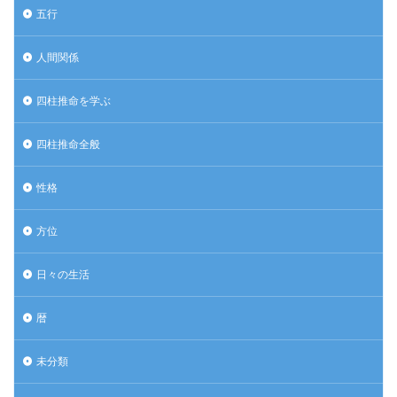
五行
人間関係
四柱推命を学ぶ
四柱推命全般
性格
方位
日々の生活
暦
未分類