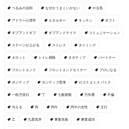
つるみの法則
なぜかうまくいかない
やる気
アドラー心理学
エネルギー
キッチン
ギフト
ギブアンドギブ
ギブアンドテイク
コミュニケーション
ステージが上がる
ストレス
タイミング
タロット
トイレ掃除
ネガティブ
パートナー
フロントエンド
フロントエンドセミナー
プロになる
ポジティブ
ポジティブ思考
ロゴス エトス パトス
一粒万倍日
丁
七殺座殺
万年暦
不倫
与える
丙
丙午
丙午の女性
主行
乙
九星気学
事業失敗
事業成功