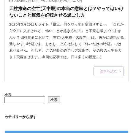
2024年7月16日
2026年3月25日
9件
四柱推命の空亡(天中殺)の本当の意味とは？やってはいけ
ないことと運気を好転させる過ごし方
2026年3月25日リライト 「最近、何をやっても空回りする…」 「これか
ら空亡に入るけれど、 怖いことが起きるの？」 と不安を感じていませ
んか？ 四柱推命において 「空亡(天中殺・大殺界)」は、 確かに運気が低
迷しやすい時期です。 しかし、 空亡は決して「怖いだけの時期」 では
ありません。 むしろ、 この時期の過ごし方次第で、 その後の人生を大
きく飛躍させます。 今回の記事では、 日々多くの鑑定 […]
続きを読む
検索
検索
カテゴリーから探す