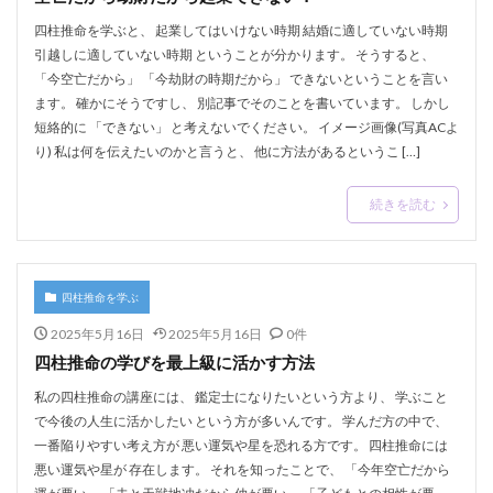
四柱推命を学ぶと、 起業してはいけない時期 結婚に適していない時期
引越しに適していない時期 ということが分かります。 そうすると、
「今空亡だから」 「今劫財の時期だから」 できないということを言い
ます。 確かにそうですし、 別記事でそのことを書いています。 しかし
短絡的に 「できない」 と考えないでください。 イメージ画像(写真ACよ
り) 私は何を伝えたいのかと言うと、 他に方法があるというこ […]
続きを読む
四柱推命を学ぶ
2025年5月16日
2025年5月16日
0件
四柱推命の学びを最上級に活かす方法
私の四柱推命の講座には、 鑑定士になりたいという方より、 学ぶこと
で今後の人生に活かしたい という方が多いんです。 学んだ方の中で、
一番陥りやすい考え方が 悪い運気や星を恐れる方です。 四柱推命には
悪い運気や星が 存在します。 それを知ったことで、 「今年空亡だから