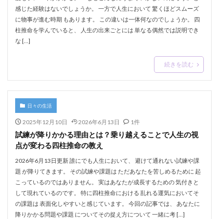
感じた経験はないでしょうか。 一方で人生において 驚くほどスムーズ
に物事が進む時期 もあります。 この違いは一体何なのでしょうか。 四
柱推命を学んでいると、 人生の出来ごとには 単なる偶然では説明でき
な […]
続きを読む
日々の生活
2025年12月10日
2026年6月13日
1件
試練が降りかかる理由とは？乗り越えることで人生の視
点が変わる四柱推命の教え
2026年6月13日更新 誰にでも人生において、 避けて通れない試練や課
題 が降りてきます。 その試練や課題は ただあなたを苦しめるために 起
こっているのではありません。 実はあなたが成長するための 気付きと
して現れているのです。 特に四柱推命における 乱れる運気においてそ
の課題は 表面化しやすいと感じています。 今回の記事では、 あなたに
降りかかる問題や課題 についてその捉え方について 一緒に考 […]