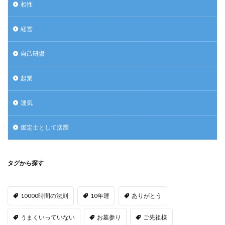
相性
経営
自己研鑽
起業
運気
鑑定士として活躍
タグから探す
10000時間の法則
10年運
ありがとう
うまくいっていない
お墓参り
ご先祖様