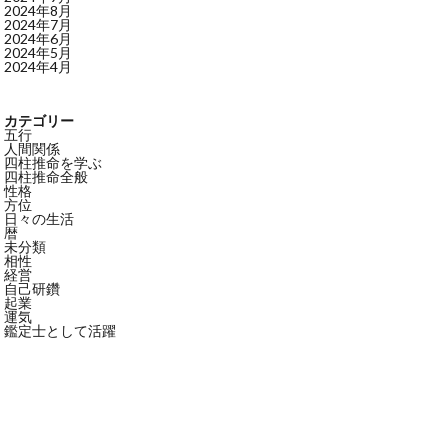
2024年8月
2024年7月
2024年6月
2024年5月
2024年4月
カテゴリー
五行
人間関係
四柱推命を学ぶ
四柱推命全般
性格
方位
日々の生活
暦
未分類
相性
経営
自己研鑽
起業
運気
鑑定士として活躍