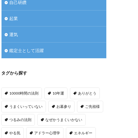
自己研鑽
起業
運気
鑑定士として活躍
タグから探す
10000時間の法則
10年運
ありがとう
うまくいっていない
お墓参り
ご先祖様
つるみの法則
なぜかうまくいかない
やる気
アドラー心理学
エネルギー