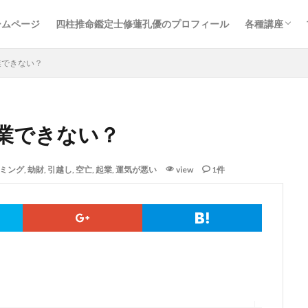
ームページ
四柱推命鑑定士修蓮孔優のプロフィール
各種講座
四柱推命基
ハレの日カ
売れっこ鑑
業できない？
業できない？
ミング
,
劫財
,
引越し
,
空亡
,
起業
,
運気が悪い
view
1件