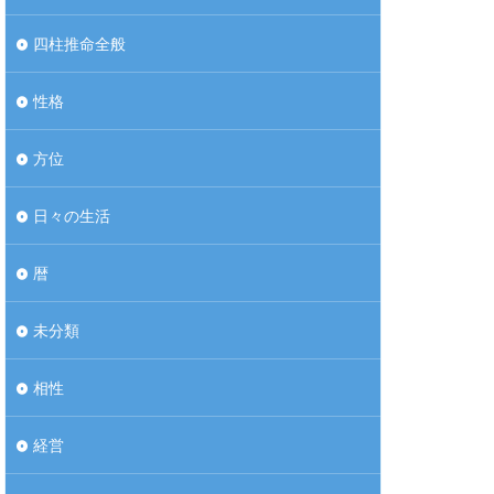
四柱推命全般
性格
方位
日々の生活
暦
未分類
相性
経営