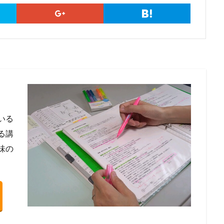
いる
る講
味の