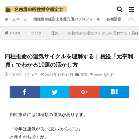
ホームページ
四柱推命鑑定士修蓮孔優のプロフィール
各種講座
ブログ
HOME
ブログ
運気
四柱推命の運気サイクルを理解する｜易経
四柱推命の運気サイクルを理解する｜易経「元亨利
貞」でわかる10運の活かし方
2025年11月16日
2025年11月14日
運気
view
1件
四柱推命には10種類の運気があります。
「今年は運気が良い(悪い)から〇〇」
と考えがちですが、