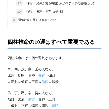
2.3
『利』：結果が出る時期は次のステージの基盤になる
2.4
『貞』：整理・見直しの時期
3
運気に良し悪しは存在しない
四柱推命の10運はすべて重要である
四柱推命には10個の運気があります。
甲、丙、戊、庚、壬の人なら、
比肩→劫財→食神→
傷官
→偏財
→正財→偏官→正官→
偏印
→印綬
乙、丁、己、辛、癸の人なら、
劫財→比肩→
傷官
→食神→正財
→偏財→正官→偏官→印綬→
偏印