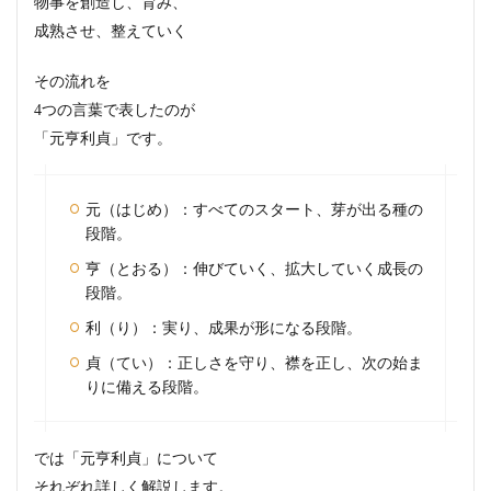
物事を創造し、育み、
成熟させ、整えていく
その流れを
4つの言葉で表したのが
「元亨利貞」です。
元（はじめ）：すべてのスタート、芽が出る種の
段階。
亨（とおる）：
伸びていく、拡大していく成長の
段階。
利（り）：
実り、成果が形になる段階。
貞（てい）：
正しさを守り、襟を正し、次の始ま
りに備える段階。
「
では
元亨利貞」について
それぞれ詳しく解説します。