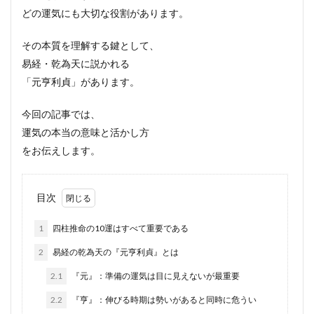
どの運気にも大切な役割があります。
その本質を理解する鍵として、
易経・乾為天に説かれる
「元亨利貞」があります。
今回の記事では、
運気の本当の意味と活かし方
をお伝えします。
目次
1
四柱推命の10運はすべて重要である
2
易経の乾為天の『元亨利貞』とは
2.1
『元』：準備の運気は目に見えないが最重要
2.2
『亨』：伸びる時期は勢いがあると同時に危うい