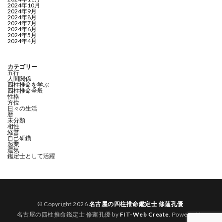
2024年10月
2024年9月
2024年8月
2024年7月
2024年6月
2024年5月
2024年4月
カテゴリー
五行
人間関係
四柱推命を学ぶ
四柱推命全般
性格
方位
日々の生活
暦
未分類
相性
経営
自己研鑽
起業
運気
鑑定士として活躍
© Copyright 2026
名古屋の四柱推命鑑定士 修蓮孔優
.
名古屋の四柱推命鑑定士 修蓮孔優 by
FIT-Web Create
. Powered by