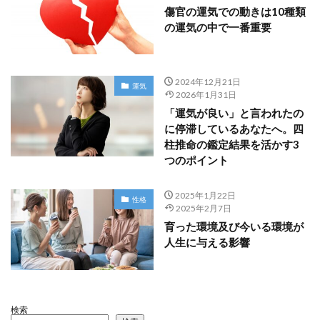
傷官の運気での動きは10種類
の運気の中で一番重要
2024年12月21日
運気
2026年1月31日
「運気が良い」と言われたの
に停滞しているあなたへ。四
柱推命の鑑定結果を活かす3
つのポイント
2025年1月22日
性格
2025年2月7日
育った環境及び今いる環境が
人生に与える影響
検索