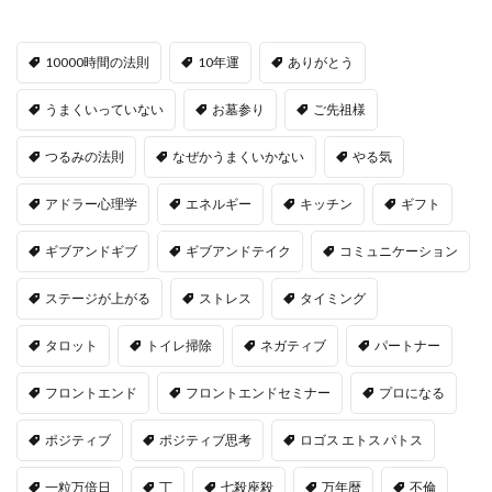
10000時間の法則
10年運
ありがとう
うまくいっていない
お墓参り
ご先祖様
つるみの法則
なぜかうまくいかない
やる気
アドラー心理学
エネルギー
キッチン
ギフト
ギブアンドギブ
ギブアンドテイク
コミュニケーション
ステージが上がる
ストレス
タイミング
タロット
トイレ掃除
ネガティブ
パートナー
フロントエンド
フロントエンドセミナー
プロになる
ポジティブ
ポジティブ思考
ロゴス エトス パトス
一粒万倍日
丁
七殺座殺
万年暦
不倫